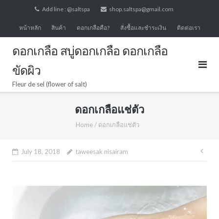
Skip
Add line : @saltspa
shop.saltspa@gmail.com
to
หน้าหลัก
สินค้า
ดอกเกลือคือ?
สั่งซื้อและชำระเงิน
ติดต่อเรา
content
ดอกเกลือ สบู่ดอกเกลือ ดอกเกลือ
ขัดผิว
Fleur de sel (flower of salt)
ดอกเกลือแช่ตัว
Home
/
ดอกเกลือแช่ตัว
Pos
July 18, 2018
taweesak nisairam
nav