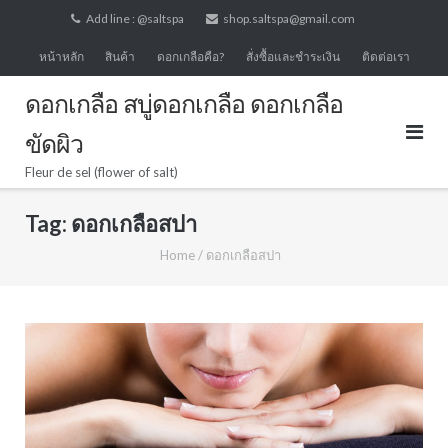
Skip
Add line : @saltspa
shop.saltspa@gmail.com
to
หน้าหลัก
สินค้า
ดอกเกลือคือ?
สั่งซื้อและชำระเงิน
ติดต่อเรา
content
ดอกเกลือ สบู่ดอกเกลือ ดอกเกลือ
ขัดผิว
Fleur de sel (flower of salt)
Tag:
ดอกเกลือสปา
Home
/
ดอกเกลือสปา