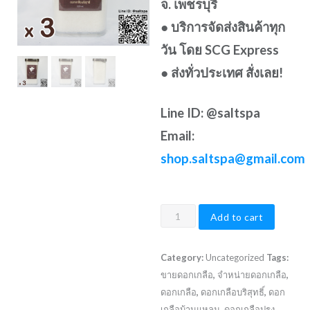
จ. เพชรบุรี
● บริการจัดส่งสินค้าทุก
วัน โดย SCG Express
● ส่ง
ทั่วประเทศ สั่งเลย!
Line ID: @saltspa
Email:
shop.saltspa@gmail.com
ดอก
Add to cart
เกลือ
บริสุทธิ์
Category:
Uncategorized
Tags:
220
ขายดอกเกลือ
,
จำหน่ายดอกเกลือ
,
กรัม
ดอกเกลือ
,
ดอกเกลือบริสุทธิ์
,
ดอก
แพ็ค
เกลือบ้านแหลม
,
ดอกเกลือปรุง