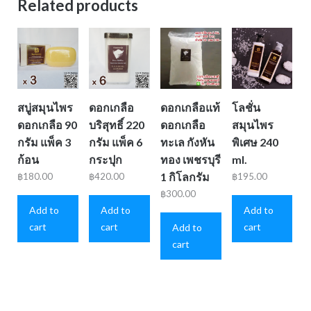
Related products
สบู่สมุนไพร
ดอกเกลือ
ดอกเกลือแท้
โลชั่น
ดอกเกลือ 90
บริสุทธิ์ 220
ดอกเกลือ
สมุนไพร
กรัม แพ็ค 3
กรัม แพ็ค 6
ทะเล กังหัน
พิเศษ 240
ก้อน
กระปุก
ทอง เพชรบุรี
ml.
1 กิโลกรัม
฿
180.00
฿
420.00
฿
195.00
฿
300.00
Add to
Add to
Add to
cart
cart
cart
Add to
cart