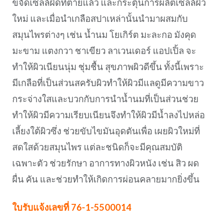
ขจัดเซลล์ผิดที่ตายแล้ว และกระตุ้นการผลิตเซลล์ผิว
ใหม่ และเมื่อนำเกลือสปาเหล่านั้นนำมาผสมกับ
สมุนไพรต่างๆ เช่น น้ำนม โยเกิร์ต มะละกอ มังคุด
มะขาม แตงกวา ชาเขียว ลาเวนเดอร์ แอปเปิ้ล จะ
ทำให้ผิวเนียนนุ่ม ชุ่มชื้น สุขภาพผิวดีขึ้น ทั้งนี้เพราะ
มีเกลือที่เป็นส่วนสครับผิวทำให้ผิวมีแลดูมีความขาว
กระจ่างใสและบวกกับการนำน้ำนมที่เป็นส่วนช่วย
ทำให้ผิวมีความเรียบเนียนจึงทำให้ผิวมีน้ำลงไปหล่อ
เลี้ยงใต้ผิวซึ่ง ช่วยขับไขมันอุดตันเพื่อ เผยผิวใหม่ที่
สดใสด้วยสมุนไพร แต่ละชนิดก็จะมีคุณสมบัติ
เฉพาะตัว ช่วยรักษา อาการทางผิวหนัง เช่น สิว ผด
ผื่น คัน และช่วยทำให้เกิดการผ่อนคลายมากยิ่งขึ้น
ใบรับแจ้งเลขที่ 76-1-5500014