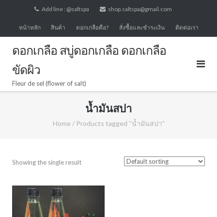
Skip
Add line : @saltspa
shop.saltspa@gmail.com
to
หน้าหลัก
สินค้า
ดอกเกลือคือ?
สั่งซื้อและชำระเงิน
ติดต่อเรา
content
ดอกเกลือ สบู่ดอกเกลือ ดอกเกลือ
ขัดผิว
Fleur de sel (flower of salt)
น้ำมันสปา
Home
/ Products tagged “น้ำมันสปา”
Showing the single result