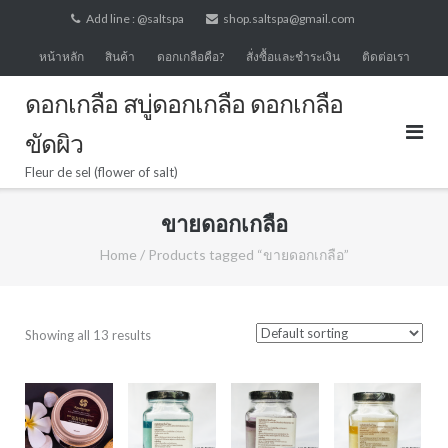
Skip
Add line : @saltspa
shop.saltspa@gmail.com
to
หน้าหลัก
สินค้า
ดอกเกลือคือ?
สั่งซื้อและชำระเงิน
ติดต่อเรา
content
ดอกเกลือ สบู่ดอกเกลือ ดอกเกลือ
ขัดผิว
Fleur de sel (flower of salt)
ขายดอกเกลือ
Home
/ Products tagged “ขายดอกเกลือ”
Showing all 13 results