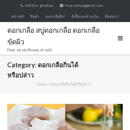
Skip
Add line : @saltspa
shop.saltspa@gmail.com
to
หน้าหลัก
สินค้า
ดอกเกลือคือ?
สั่งซื้อและชำระเงิน
ติดต่อเรา
content
ดอกเกลือ สบู่ดอกเกลือ ดอกเกลือ
ขัดผิว
Fleur de sel (flower of salt)
Category:
ดอกเกลือกินได้
หรือปล่าว
Home
/
ดอกเกลือกินได้หรือปล่าว